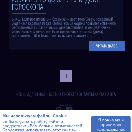
ГОРОСКОПА
БПХШ: Если правитель 5-й бхавы занимает 10-ю бхаву, рождённый
будет наслаждаться Раджа-Йогой [комбинацией правительственного
расположения] и различными удовольствиями, и он будет очень
известным. Комментарии: Если правитель 5-й бхавы |дома]
расположен в 10-й бхаве, это связывает правителя...
ЧИТАТЬ ДАЛЕЕ
1
КОНФИДЕНЦИАЛЬНОСТЬ
О ПРОЕКТЕ
КОНТАКТЫ
КАРТА САЙТА
Смотри нас:
All rights reserved. AstroJyotish.info, 2026.
Мы используем файлы Cookie
Я понимаю и
чтобы улучшить работу сайта и
принимаю
предоставить Вам больше возможностей.
использование
Продолжая использовать этот сайт вы