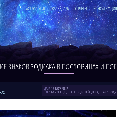
АСТРОЛОГИЯ
КАЛЕНДАРЬ
ОТЧЕТЫ
КОНСУЛЬТАЦИ
ИЕ ЗНАКОВ ЗОДИАКА В ПОСЛОВИЦАХ И ПОГ
ДАТА
16 NOV 2022
КАХ
ТЭГИ
БЛИЗНЕЦЫ
,
ВЕСЫ
,
ВОДОЛЕЙ
,
ДЕВА
,
ЗНАКИ ЗОДИ