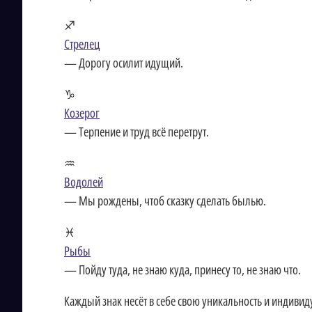
♐
Стрелец
— Дорогу осилит идущий.
♑
Козерог
— Терпение и труд всё перетрут.
♒
Водолей
— Мы рождены, чтоб сказку сделать былью.
♓
Рыбы
— Пойду туда, не знаю куда, принесу то, не знаю что.
Каждый знак несёт в себе свою уникальность и индивиду