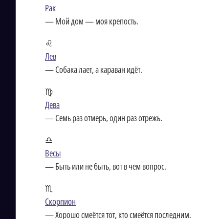
Рак
— Мой дом — моя крепость.
♌
Лев
— Собака лает, а караван идёт.
♍
Дева
— Семь раз отмерь, один раз отрежь.
♎
Весы
— Быть или не быть, вот в чем вопрос.
♏
Скорпион
— Хорошо смеётся тот, кто смеётся последним.