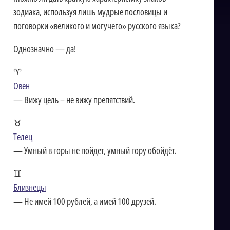
зодиака, используя лишь мудрые пословицы и
поговорки «великого и могучего» русского языка?
Однозначно — да!
♈
Овен
— Вижу цель – не вижу препятствий.
♉
Телец
— Умный в горы не пойдет, умный гору обойдёт.
♊
Близнецы
— Не имей 100 рублей, а имей 100 друзей.