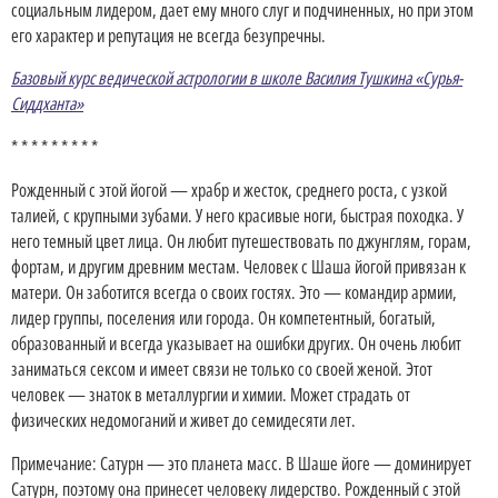
социальным лидером, дает ему много слуг и подчиненных, но при этом
его характер и репутация не всегда безупречны.
Базовый курс ведической астрологии в школе Василия Тушкина «Сурья-
Сиддханта»
* * * * * * * * *
Рожденный с этой йогой — храбр и жесток, среднего роста, с узкой
талией, с крупными зубами. У него красивые ноги, быстрая походка. У
него темный цвет лица. Он любит путешествовать по джунглям, горам,
фортам, и другим древним местам. Человек с Шаша йогой привязан к
матери. Он заботится всегда о своих гостях. Это — командир армии,
лидер группы, поселения или города. Он компетентный, богатый,
образованный и всегда указывает на ошибки других. Он очень любит
заниматься сексом и имеет связи не только со своей женой. Этот
человек — знаток в металлургии и химии. Может страдать от
физических недомоганий и живет до семидесяти лет.
Примечание: Сатурн — это планета масс. В Шаше йоге — доминирует
Сатурн, поэтому она принесет человеку лидерство. Рожденный с этой