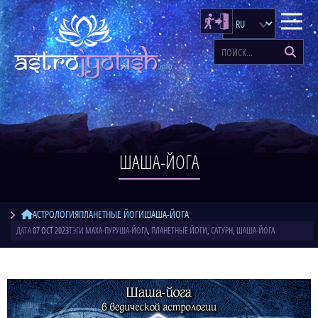
ШАША-ЙОГА
АСТРОЛОГИЯ
ПЛАНЕТНЫЕ ЙОГИ
ШАША-ЙОГА
ДАТА
07 OCT 2023
ТЭГИ
МАХА-ПУРУША-ЙОГА
,
ПЛАНЕТНЫЕ ЙОГИ
,
САТУРН
,
ШАША-ЙОГА