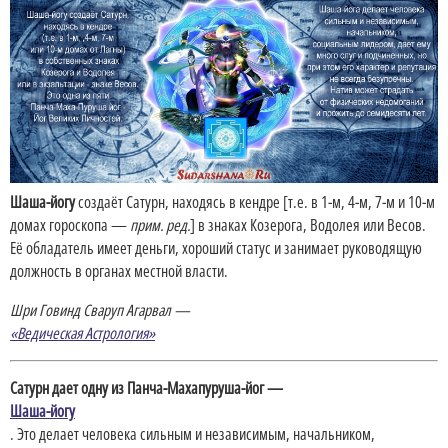
Шаша-йогу
создаёт Сатурн, находясь в кендре [т.е. в 1-м, 4-м, 7-м и 10-м
домах гороскопа —
прим. ред.
] в знаках Козерога, Водолея или Весов.
Её обладатель имеет деньги, хороший статус и занимает руководящую
должность в органах местной власти.
Шри Говинд Сваруп Агарвал —
«Ведическая Астрология»
Сатурн дает одну
из Панча-Махапуруша-йог —
Шаша-йогу
. Это делает человека сильным и независимым, начальником,