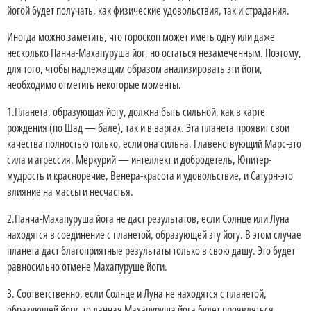
йогой будет получать, как физические удовольствия, так и страдания.
Иногда можно заметить, что гороскоп может иметь одну или даже
несколько Панча-Махапуруша йог, но остаться незамеченным. Поэтому,
для того, чтобы надлежащим образом анализировать эти йоги,
необходимо отметить некоторые моменты.
1.Планета, образующая йогу, должна быть сильной, как в карте
рождения (по Шад — бале), так и в варгах. Эта планета проявит свои
качества полностью только, если она сильна. Главенствующий Марс-это
сила и агрессия, Меркурий — интеллект и добродетель, Юпитер-
мудрость и красноречие, Венера-красота и удовольствие, и Сатурн-это
влияние на массы и несчастья.
2.Панча-Махапуруша йога не даст результатов, если Солнце или Луна
находятся в соединение с планетой, образующей эту йогу. В этом случае
планета даст благоприятные результаты только в свою дашу. Это будет
равносильно отмене Махапуруше йоги.
3. Соответственно, если Солнце и Луна не находятся с планетой,
образующей йогу, то данная Махапуруша йога будет проявляться